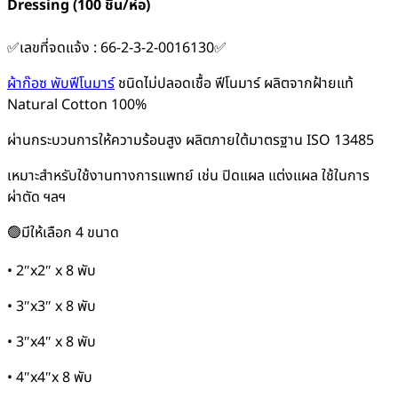
Dressing (100 ชิ้น/ห่อ)
ชิ้น]
ชิ้น
✅เลขที่จดแจ้ง : 66-2-3-2-0016130✅
ผ้าก๊อซ พับฟีโนมาร์
ชนิดไม่ปลอดเชื้อ ฟีโนมาร์ ผลิตจากฝ้ายแท้
Natural Cotton 100%
ผ่านกระบวนการให้ความร้อนสูง ผลิตภายใต้มาตรฐาน ISO 13485
เหมาะสำหรับใช้งานทางการแพทย์ เช่น ปิดแผล แต่งแผล ใช้ในการ
ผ่าตัด ฯลฯ
🟢มีให้เลือก 4 ขนาด
• 2″x2″ x 8 พับ
• 3″x3″ x 8 พับ
• 3″x4″ x 8 พับ
• 4″x4″x 8 พับ