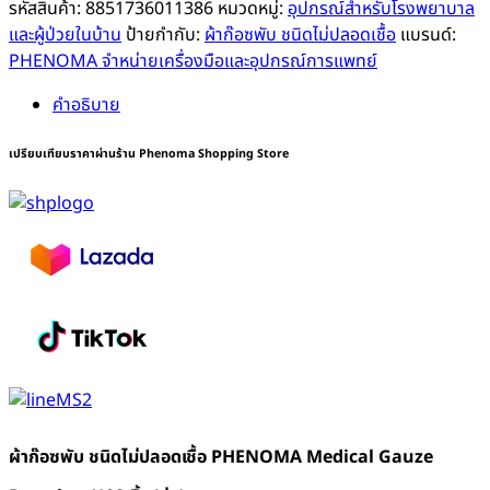
ก๊อ
รหัสสินค้า:
8851736011386
หมวดหมู่:
อุปกรณ์สำหรับโรงพยาบาล
ซพับ
และผู้ป่วยในบ้าน
ป้ายกำกับ:
ผ้าก๊อซพับ ชนิดไม่ปลอดเชื้อ
แบรนด์:
ชนิด
PHENOMA จำหน่ายเครื่องมือและอุปกรณ์การแพทย์
ไม่
คำอธิบาย
ปลอด
เชื้อ
เปรียบเทียบราคาผ่านร้าน Phenoma Shopping Store
PHENOMA
Medical
Gauze
Dressing
ขนาด
2x2
3x3
3x4
4x4
นิ้ว
[ห่อ
ละ
ผ้าก๊อซพับ ชนิดไม่ปลอดเชื้อ PHENOMA Medical Gauze
100