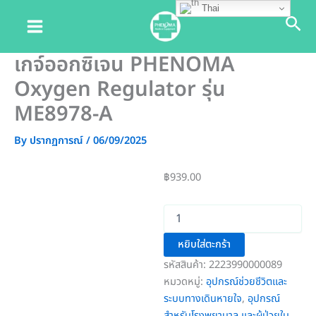
จำนวน
จำนวน
Skip
Thai
Sea
เกจ์
เกจ์
to
ออกซิเจน
ออกซิเจน
content
PHENOMA
PHENOMA
เกจ์ออกซิเจน PHENOMA
Oxygen
Oxygen
Regulator
Regulator
Oxygen Regulator รุ่น
รุ่น
รุ่น
ME8978-
ME8978-
ME8978-A
A
A
ชิ้น
ชิ้น
By
ปรากฏการณ์
/
06/09/2025
฿
939.00
หยิบใส่ตะกร้า
รหัสสินค้า:
2223990000089
หมวดหมู่:
อุปกรณ์ช่วยชีวิตและ
ระบบทางเดินหายใจ
,
อุปกรณ์
สำหรับโรงพยาบาล และผู้ป่วยใน