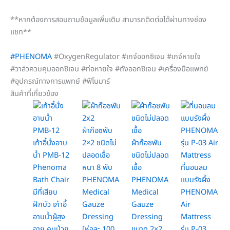
**หากต้องการสอบถามข้อมูลเพิ่มเติม สามารถติดต่อได้ผ่านทางช่อง
แชท**
#PHENOMA
#OxygenRegulator #เกจ์ออกซิเจน #เกจ์หายใจ
#วาล์วควบคุมออกซิเจน #ท่อหายใจ #ถังออกซิเจน #เครื่องมือแพทย์
#อุปกรณ์ทางการแพทย์ #ฟีโนมาร์
สินค้าที่เกี่ยวข้อง
ผ้าก๊อซพับ
เก้าอี้นั่งอาบ
2×2 ชนิดไม่
ผ้าก๊อซพับ
น้ำ PMB-12
ปลอดเชื้อ
ชนิดไม่ปลอด
Phenoma
หนา 8 พับ
เชื้อ
ที่นอนลม
Bath Chair
PHENOMA
PHENOMA
แบบรังผึ้ง
มีที่เสียบ
Medical
Medical
PHENOMA
ฝักบัว เก้าอี้
Gauze
Gauze
Air
อาบน้ำผู้สูง
Dressing
Dressing
Mattress
อายุ คนป่วย
[ห่อละ 100
ขนาด 2×2
รุ่น P-03