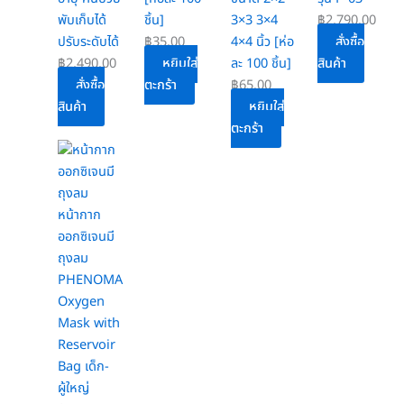
พับเก็บได้
ชิ้น]
3×3 3×4
฿
2,790.00
ปรับระดับได้
฿
35.00
4×4 นิ้ว [ห่อ
สั่งซื้อ
฿
2,490.00
หยิบใส่
ละ 100 ชิ้น]
สินค้า
สั่งซื้อ
ตะกร้า
฿
65.00
สินค้า
หยิบใส่
ตะกร้า
หน้ากาก
ออกซิเจนมี
ถุงลม
PHENOMA
Oxygen
Mask with
Reservoir
Bag เด็ก-
ผู้ใหญ่