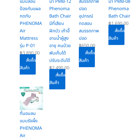
แบบลอน
น้ำ PMB-12
น้ำ PMB-08
ป้องกันแผล
Phenoma
Phenoma
กดทับ
Bath Chair
อุปกรณ์
Bath Chair
PHENOMA
มีที่เสียบ
ทดสอบ
฿
1,690.00
Air
ฝักบัว เก้าอี้
สมรรถภาพ
สั่งซื้อ
Mattress
อาบน้ำผู้สูง
ปอด
สินค้า
รุ่น P-01
อายุ คนป่วย
฿
650.00
฿
3,890.00
พับเก็บได้
สั่งซื้อ
สั่งซื้อ
ปรับระดับได้
สินค้า
สินค้า
฿
2,490.00
สั่งซื้อ
สินค้า
ที่นอนลม
แบบรังผึ้ง
PHENOMA
Air