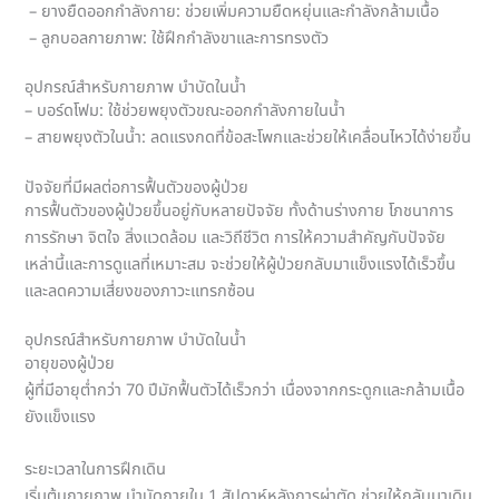
– ยางยืดออกกำลังกาย: ช่วยเพิ่มความยืดหยุ่นและกำลังกล้ามเนื้อ
– ลูกบอลกายภาพ: ใช้ฝึกกำลังขาและการทรงตัว
อุปกรณ์สำหรับกายภาพ บำบัดในน้ำ
– บอร์ดโฟม: ใช้ช่วยพยุงตัวขณะออกกำลังกายในน้ำ
– สายพยุงตัวในน้ำ: ลดแรงกดที่ข้อสะโพกและช่วยให้เคลื่อนไหวได้ง่ายขึ้น
ปัจจัยที่มีผลต่อการฟื้นตัวของผู้ป่วย
การฟื้นตัวของผู้ป่วยขึ้นอยู่กับหลายปัจจัย ทั้งด้านร่างกาย โภชนาการ
การรักษา จิตใจ สิ่งแวดล้อม และวิถีชีวิต การให้ความสำคัญกับปัจจัย
เหล่านี้และการดูแลที่เหมาะสม จะช่วยให้ผู้ป่วยกลับมาแข็งแรงได้เร็วขึ้น
และลดความเสี่ยงของภาวะแทรกซ้อน
อุปกรณ์สำหรับกายภาพ บำบัดในน้ำ
อายุของผู้ป่วย
ผู้ที่มีอายุต่ำกว่า 70 ปีมักฟื้นตัวได้เร็วกว่า เนื่องจากกระดูกและกล้ามเนื้อ
ยังแข็งแรง
ระยะเวลาในการฝึกเดิน
เริ่มต้นกายภาพ บำบัดภายใน 1 สัปดาห์หลังการผ่าตัด ช่วยให้กลับมาเดิน