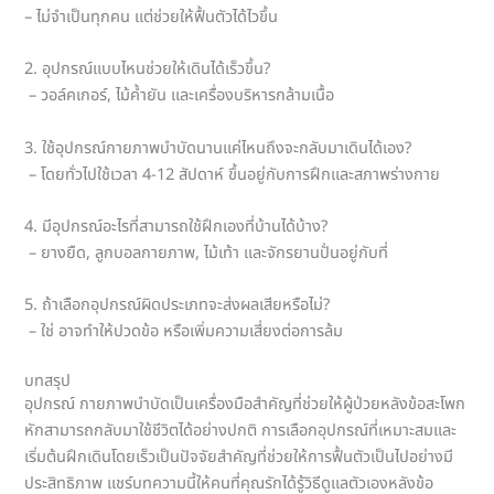
– ไม่จำเป็นทุกคน แต่ช่วยให้ฟื้นตัวได้ไวขึ้น
2. อุปกรณ์แบบไหนช่วยให้เดินได้เร็วขึ้น?
– วอล์คเกอร์, ไม้ค้ำยัน และเครื่องบริหารกล้ามเนื้อ
3. ใช้อุปกรณ์กายภาพบำบัดนานแค่ไหนถึงจะกลับมาเดินได้เอง?
– โดยทั่วไปใช้เวลา 4-12 สัปดาห์ ขึ้นอยู่กับการฝึกและสภาพร่างกาย
4. มีอุปกรณ์อะไรที่สามารถใช้ฝึกเองที่บ้านได้บ้าง?
– ยางยืด, ลูกบอลกายภาพ, ไม้เท้า และจักรยานปั่นอยู่กับที่
5. ถ้าเลือกอุปกรณ์ผิดประเภทจะส่งผลเสียหรือไม่?
– ใช่ อาจทำให้ปวดข้อ หรือเพิ่มความเสี่ยงต่อการล้ม
บทสรุป
อุปกรณ์ กายภาพบำบัดเป็นเครื่องมือสำคัญที่ช่วยให้ผู้ป่วยหลังข้อสะโพก
หักสามารถกลับมาใช้ชีวิตได้อย่างปกติ การเลือกอุปกรณ์ที่เหมาะสมและ
เริ่มต้นฝึกเดินโดยเร็วเป็นปัจจัยสำคัญที่ช่วยให้การฟื้นตัวเป็นไปอย่างมี
ประสิทธิภาพ แชร์บทความนี้ให้คนที่คุณรักได้รู้วิธีดูแลตัวเองหลังข้อ