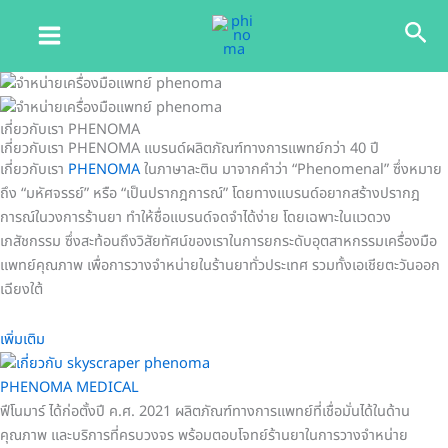
Skip
Original
Original
Original
Sea
to
price
price
price
content
was:
was:
was:
฿15,000.00.
฿15,000.00.
฿15,000.00.
เกี่ยวกับเรา PHENOMA
เกี่ยวกับเรา PHENOMA แบรนด์ผลิตภัณฑ์ทางการแพทย์กว่า 40 ปี
เกี่ยวกับเรา
PHENOMA
ในภาษาละติน มาจากคำว่า “Phenomenal” ซึ่งหมาย
ถึง “มหัศจรรย์” หรือ “เป็นปรากฎการณ์” โดยทางแบรนด์อยากสร้างปรากฎ
การณ์ในวงการร้านยา ทำให้ชื่อแบรนด์จดจำได้ง่าย โดยเฉพาะในแวดวง
เภสัชกรรม ซึ่งสะท้อนถึงวิสัยทัศน์ของเราในการยกระดับอุตสาหกรรมเครื่องมือ
แพทย์คุณภาพ เพื่อการวางจำหน่ายในร้านยาทั่วประเทศ รวมทั้งเอเชียตะวันออก
เฉียงใต้
เพิ่มเติม
PHENOMA MEDICAL
ฟีโนมาร์ ได้ก่อตั้งปี ค.ศ. 2021 ผลิตภัณฑ์ทางการแพทย์ที่เชื่อมั่นได้ในด้าน
คุณภาพ และบริการที่ครบวงจร พร้อมตอบโจทย์ร้านยาในการวางจำหน่าย