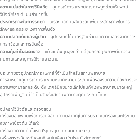
ความแม่นยำในการวินิจฉัย
– อุปกรณ์การ แพทย์คุณภาพสูงช่วยให้แพทย์
วินิจฉัยโรคได้แม่นยำมากขึ้น
ประสิทธิภาพในการรักษา
– เครื่องมือที่ทันสมัยช่วยเพิ่มประสิทธิภาพในการ
รักษาและลดระยะเวลาการฟื้นตัว
ความปลอดภัยของผู้ป่วย
– อุปกรณ์ที่ได้มาตรฐานช่วยลดความเสี่ยงจากภาวะ
แทรกซ้อนและการติดเชื้อ
ความคุ้มค่าในระยะยาว
– แม้จะมีต้นทุนสูงกว่า แต่อุปกรณ์คุณภาพดีมีความ
ทนทานและอายุการใช้งานยาวนาน
ประเภทของอุปกรณ์การ แพทย์ที่จำเป็นสำหรับสถานพยาบาล
การจำหน่ายอุปกรณ์การ แพทย์หลากหลายประเภทเพื่อรองรับความต้องการของ
สถานพยาบาลทุกระดับ ตั้งแต่คลินิกขนาดเล็กไปจนถึงโรงพยาบาลขนาดใหญ่
อุปกรณ์พื้นฐานที่จำเป็นสำหรับสถานพยาบาลทุกประเภท ได้แก่:
อุปกรณ์วินิจฉัยและตรวจสอบ
เครื่องมือ แพทย์เพื่อการวินิจฉัยมีความสำคัญในการตรวจคัดกรองและประเมิน
สุขภาพเบื้องต้น ได้แก่:
เครื่องวัดความดันโลหิต (Sphygmomanometer)
เครื่องตรวจวัดระดับออกซิเจนในเลือด (Pulse Oximeter)