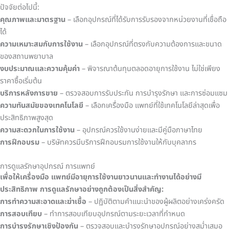
ปัจจัยต่อไปนี้:
คุณภาพและมาตรฐาน
– เลือกอุปกรณ์ที่ได้รับการรับรองจากหน่วยงานที่เชื่อถือ
ได้
ความเหมาะสมกับการใช้งาน
– เลือกอุปกรณ์ที่ตรงกับความต้องการและขนาด
ของสถานพยาบาล
งบประมาณและความคุ้มค่า
– พิจารณาต้นทุนตลอดอายุการใช้งาน ไม่ใช่เพียง
ราคาซื้อเริ่มต้น
บริการหลังการขาย
– ตรวจสอบการรับประกัน การบำรุงรักษา และการซ่อมแซม
ความทันสมัยของเทคโนโลยี
– เลือกเครื่องมือ แพทย์ที่ใช้เทคโนโลยีล่าสุดเพื่อ
ประสิทธิภาพสูงสุด
ความสะดวกในการใช้งาน
– อุปกรณ์ควรใช้งานง่ายและมีคู่มือภาษาไทย
การฝึกอบรม
– บริษัทควรมีบริการฝึกอบรมการใช้งานให้กับบุคลากร
การดูแลรักษาอุปกรณ์ การแพทย์
เพื่อให้เครื่องมือ แพทย์มีอายุการใช้งานยาวนานและทำงานได้อย่างมี
ประสิทธิภาพ การดูแลรักษาอย่างถูกต้องเป็นสิ่งสำคัญ:
การทำความสะอาดและฆ่าเชื้อ
– ปฏิบัติตามคำแนะนำของผู้ผลิตอย่างเคร่งครัด
การสอบเทียบ
– ทำการสอบเทียบอุปกรณ์ตามระยะเวลาที่กำหนด
การบำรุงรักษาเชิงป้องกัน
– ตรวจสอบและบำรุงรักษาอุปกรณ์อย่างสม่ำเสมอ