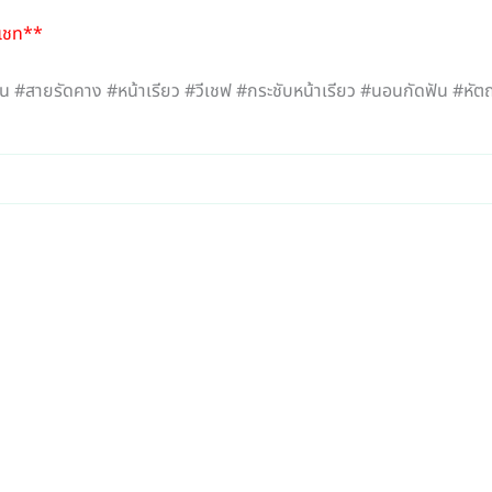
งแชท**
#สายรัดคาง #หน้าเรียว #วีเชฟ #กระชับหน้าเรียว #นอนกัดฟัน #หัต