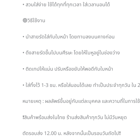
• สวมใส่ง่าย ใช้ได้ทุกที่ทุกเวลา ใส่เวลานอนได้
🟢วิธีใช้งาน
• นำสายรัดใส่กับใบหน้า โดยทาบลงบนคางก่อน
• ดึงสายรัดขึ้นไปบนศีรษะ โดยให้ใบหูอยู่ในช่องว่าง
• ติดเทปให้แน่น ปรับหรือขยับให้พอดีกับใบหน้า
• ใส่ทิ้งไว้ 1-3 ชม. หรือใส่นอนได้เลย ทำเป็นประจำทุกวัน ใน 
หมายเหตุ : ผลลัพธ์ขึ้นอยู่กับแต่ละบุคคล และความถี่ในการใ
❗สินค้าพร้อมส่งในไทย ร้านส่งสินค้าทุกวัน ไม่มีวันหยุด
ตัดรอบส่ง 12.00 น. หลังจากนั้นเป็นรอบวันถัดไป❗