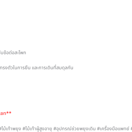
ับข้อต่อสะโพก
การทรงตัวในการยืน และการเดินที่สมดุลกัน
งแชท**
ไม้เท้าพยุง #ไม้เท้าผู้สูงอายุ #อุปกรณ์ช่วยพยุงเดิน #เครื่องมือแพท