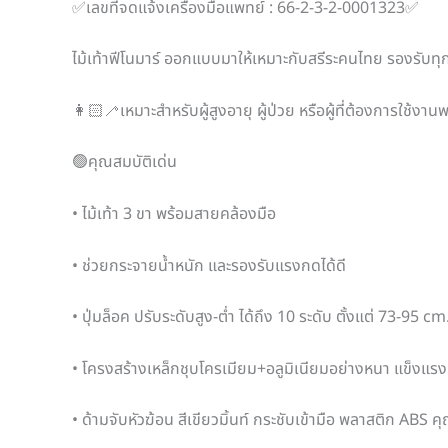
✅เลขที่จดแจ้งเครื่องมือแพทย์ : 66-2-3-2-0001323✅
ไม้เท้าฟีโนมาร์ ออกแบบมาให้เหมาะกับสรีระคนไทย รองรับท
👩🏻‍🦯เหมาะสำหรับผู้สูงอายุ ผู้ป่วย หรือผู้ที่ต้องการใช้งาน
🟢คุณสมบัติเด่น
• ไม้เท้า 3 ขา พร้อมสายคล้องมือ
• ช่วยกระจายน้ำหนัก และรองรับแรงกดได้ดี
• ปุ่มล็อค ปรับระดับสูง-ต่ำ ได้ถึง 10 ระดับ ตั้งแต่ 73-95 cm
• โครงสร้างเหล็กชุบโครเมียม+อลูมิเนียมอย่างหนา แข็งแ
• ด้ามจับหัวฆ้อน สีเขียวมิ้นท์ กระชับเข้ามือ พลาสติก ABS 