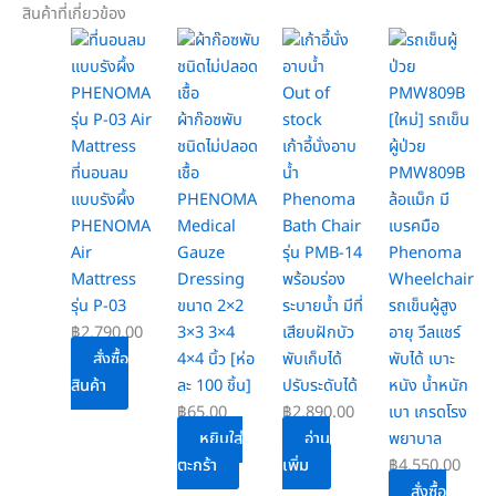
สินค้าที่เกี่ยวข้อง
Out of
ผ้าก๊อซพับ
stock
[ใหม่] รถเข็น
ชนิดไม่ปลอด
เก้าอี้นั่งอาบ
ผู้ป่วย
ที่นอนลม
เชื้อ
น้ำ
PMW809B
แบบรังผึ้ง
PHENOMA
Phenoma
ล้อแม็ก มี
PHENOMA
Medical
Bath Chair
เบรคมือ
Air
Gauze
รุ่น PMB-14
Phenoma
Mattress
Dressing
พร้อมร่อง
Wheelchair
รุ่น P-03
ขนาด 2×2
ระบายน้ำ มีที่
รถเข็นผู้สูง
฿
2,790.00
3×3 3×4
เสียบฝักบัว
อายุ วีลแชร์
สั่งซื้อ
4×4 นิ้ว [ห่อ
พับเก็บได้
พับได้ เบาะ
สินค้า
ละ 100 ชิ้น]
ปรับระดับได้
หนัง น้ำหนัก
฿
65.00
฿
2,890.00
เบา เกรดโรง
หยิบใส่
อ่าน
พยาบาล
ตะกร้า
เพิ่ม
฿
4,550.00
สั่งซื้อ