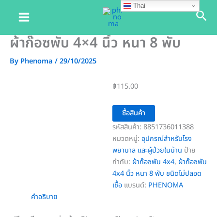
Skip
Thai
Sea
to
content
ผ้าก๊อซพับ 4×4 นิ้ว หนา 8 พับ
By
Phenoma
/
29/10/2025
฿
115.00
ซื้อสินค้า
รหัสสินค้า:
8851736011388
หมวดหมู่:
อุปกรณ์สำหรับโรง
พยาบาล และผู้ป่วยในบ้าน
ป้าย
กำกับ:
ผ้าก๊อซพับ 4x4
,
ผ้าก๊อซพับ
4x4 นิ้ว หนา 8 พับ ชนิดไม่ปลอด
เชื้อ
แบรนด์:
PHENOMA
คำอธิบาย